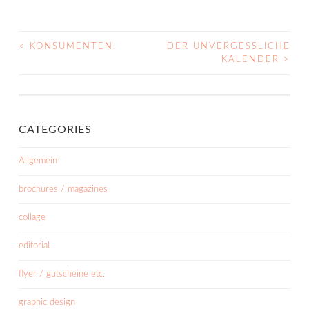
<
KONSUMENTEN.
DER UNVERGESSLICHE
POST
KALENDER
>
NAVIGATION
CATEGORIES
Allgemein
brochures / magazines
collage
editorial
flyer / gutscheine etc.
graphic design