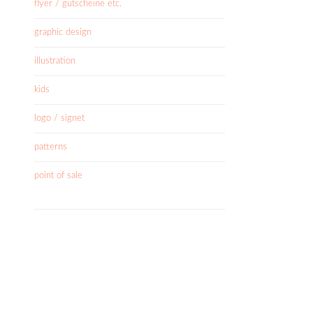
flyer / gutscheine etc.
graphic design
illustration
kids
logo / signet
patterns
point of sale